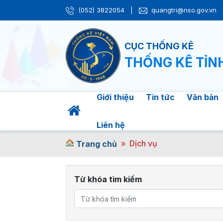
(052) 3822054
|
quangtri@nso.gov.vn
CỤC THỐNG KÊ
THỐNG KÊ TỈN
Giới thiệu
Tin tức
Văn bản
Liên hệ
Dịch vụ
Trang chủ
Từ khóa tìm kiếm