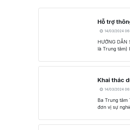
Hỗ trợ thôn
14/03/2024 06
HƯỚNG DẪN SỬ
là Trung tâm)
năng đầu mối 
Trung tâm thự
vực này.Các ho
thống kêTrung 
Khai thác d
cục Thống kê t
14/03/2024 06
tích số liệu th
(4) Tư vấn thô
Ba Trung tâm 
có nhu cầu sử 
đơn vị sự ngh
và Dịch vụ thố
ngày 18 tháng
thống kê của 
chức của Tổng 
xác định khả n
thống hạ tầng