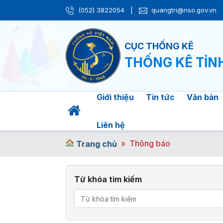
(052) 3822054
|
quangtri@nso.gov.vn
CỤC THỐNG KÊ
THỐNG KÊ TỈN
Giới thiệu
Tin tức
Văn bản
Liên hệ
Thông báo
Trang chủ
Từ khóa tìm kiếm