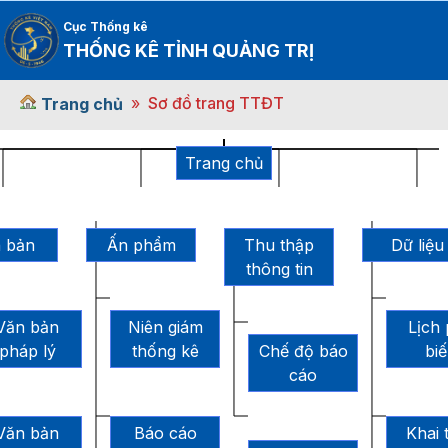
Cục Thống kê
THỐNG KÊ TỈNH QUẢNG TRỊ
Sơ đồ trang TTĐT
Trang chủ
Trang chủ
 bản
Ấn phẩm
Thu thập
Dữ liệu
thông tin
Văn bản
Niên giám
Lịch
pháp lý
thống kê
Chế độ báo
bi
cáo
Văn bản
Báo cáo
Khai 