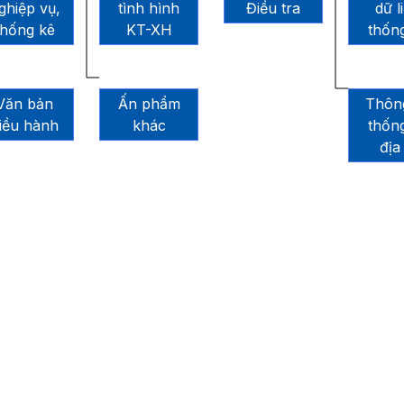
ghiệp vụ,
tình hình
Điều tra
dữ l
thống kê
KT-XH
thốn
Văn bản
Ấn phẩm
Thông
iều hành
khác
thốn
địa 