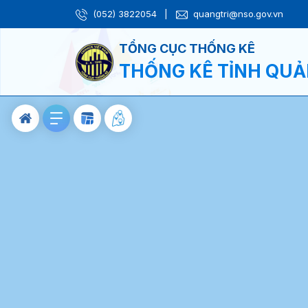
(052) 3822054
|
quangtri@nso.gov.vn
TỔNG CỤC THỐNG KÊ
THỐNG KÊ TỈNH QUẢ